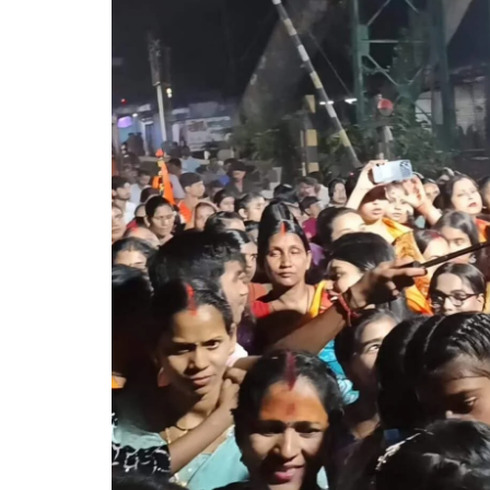
गोरखपुर
लखनऊ
सोनभद्र