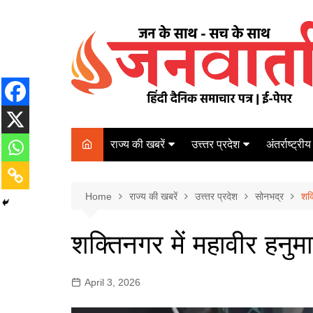
Skip
to
content
राज्य की खबरें
उत्त्तर प्रदेश
अंतर्राष्ट्रीय
बिहार
Varanasi
दरभंगा
पर्यटन
कानपुर
Home
कोलकाता
राज्य की खबरें
उत्त्तर प्रदेश
सोनभद्र
पटना
शक्
अम्बेडकर नगर
चेन्नई
भागलपुर
शक्तिनगर में महावीर हनुम
आज़मगढ़
नई दिल्ली
ग़ाज़ीपुर
मुम्बई
April 3, 2026
बलिया