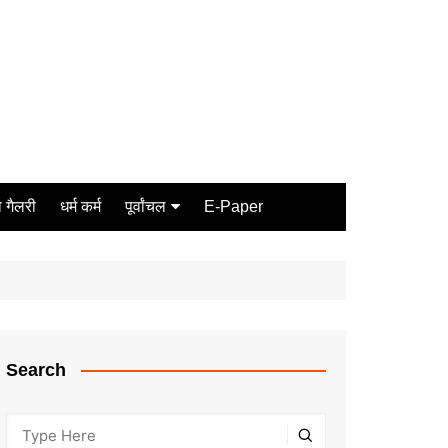
 गैलरी
धर्म कर्म
पूर्वांचल
E-Paper
Varanasi
जौनपुर
गोरखपुर
ग़ाज़ीपुर
Search
मीरजापुर