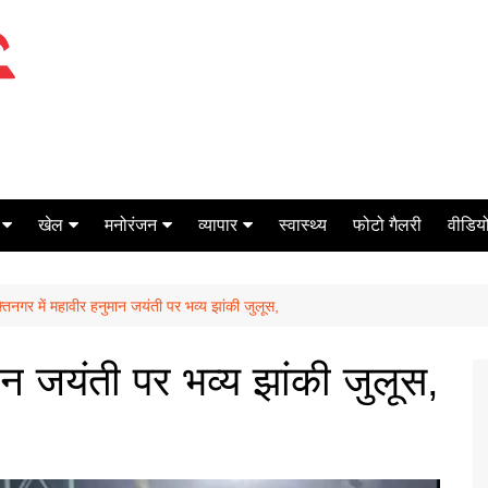
खेल
मनोरंजन
व्यापार
स्वास्थ्य
फोटो गैलरी
वीडियो
क्रिकेट
बॉक्स ऑफिस
शेयर मार्केट
तिनगर में महावीर हनुमान जयंती पर भव्य झांकी जुलूस,
टेनिस
मिर्च मसाला
ऑटो मोबाइल
फूटबाल
बैंकिंग
ान जयंती पर भव्य झांकी जुलूस,