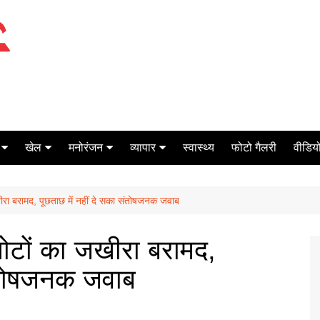
खेल
मनोरंजन
व्यापार
स्वास्थ्य
फोटो गैलरी
वीडियो
क्रिकेट
बॉक्स ऑफिस
शेयर मार्केट
जखीरा बरामद, पूछताछ में नहीं दे सका संतोषजनक जवाब
टेनिस
मिर्च मसाला
ऑटो मोबाइल
फूटबाल
बैंकिंग
 नोटों का जखीरा बरामद,
संतोषजनक जवाब