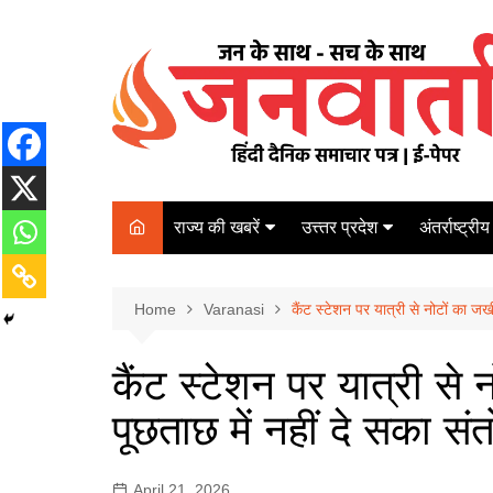
Skip
to
content
राज्य की खबरें
उत्त्तर प्रदेश
अंतर्राष्ट्रीय
बिहार
Varanasi
दरभंगा
पर्यटन
कानपुर
Home
कोलकाता
Varanasi
कैंट स्टेशन पर यात्री से नोटों का 
पटना
अम्बेडकर नगर
चेन्नई
भागलपुर
कैंट स्टेशन पर यात्री से
आज़मगढ़
नई दिल्ली
पूछताछ में नहीं दे सका 
ग़ाज़ीपुर
मुम्बई
बलिया
April 21, 2026