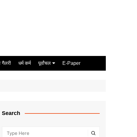
 गैलरी
धर्म कर्म
पूर्वांचल
E-Paper
Varanasi
जौनपुर
गोरखपुर
ग़ाज़ीपुर
Search
मीरजापुर