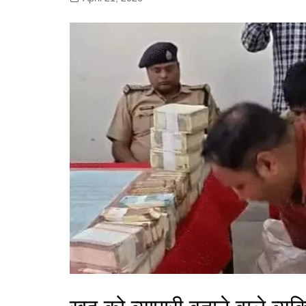
गोरखपुर
लखनऊ
सोनभद्र