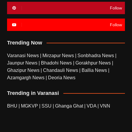
Follow
Follow
Trending Now
Varanasi News
|
Mirzapur News
|
Sonbhadra News
|
Jaunpur News
|
Bhadohi News
|
Gorakhpur News
|
Ghazipur News
|
Chandauli News
|
Ballia News
|
Azamgargh News
|
Deoria News
Trending in Varanasi
BHU
|
MGKVP
|
SSU
|
Ghanga Ghat
|
VDA
|
VNN