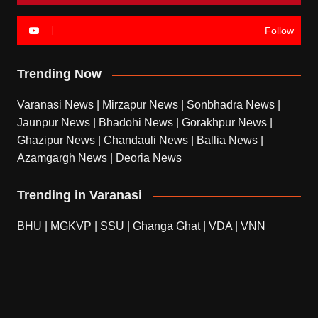
Follow
Trending Now
Varanasi News
|
Mirzapur News
|
Sonbhadra News
|
Jaunpur News
|
Bhadohi News
|
Gorakhpur News
|
Ghazipur News
|
Chandauli News
|
Ballia News
|
Azamgargh News
|
Deoria News
Trending in Varanasi
BHU
|
MGKVP
|
SSU
|
Ghanga Ghat
|
VDA
|
VNN