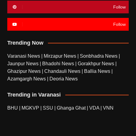
Follow
Follow
Trending Now
Varanasi News
|
Mirzapur News
|
Sonbhadra News
|
Jaunpur News
|
Bhadohi News
|
Gorakhpur News
|
Ghazipur News
|
Chandauli News
|
Ballia News
|
Azamgargh News
|
Deoria News
Trending in Varanasi
BHU
|
MGKVP
|
SSU
|
Ghanga Ghat
|
VDA
|
VNN