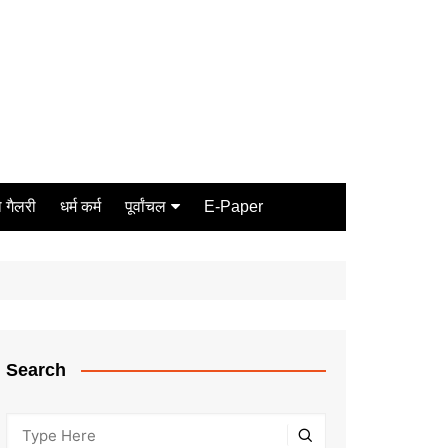
 गैलरी
धर्म कर्म
पूर्वांचल
E-Paper
Varanasi
जौनपुर
गोरखपुर
ग़ाज़ीपुर
Search
मीरजापुर