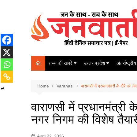
Skip
to
content
राज्य की खबरें
उत्त्तर प्रदेश
अंतर्राष्ट्रीय
बिहार
Varanasi
दरभंगा
पर्यटन
कानपुर
Home
कोलकाता
Varanasi
वाराणसी में प्रधानमंत्री के दौरे को 
पटना
अम्बेडकर नगर
चेन्नई
भागलपुर
वाराणसी में प्रधानमंत्री 
आज़मगढ़
नई दिल्ली
नगर निगम की विशेष तैयार
ग़ाज़ीपुर
मुम्बई
बलिया
April 22, 2026