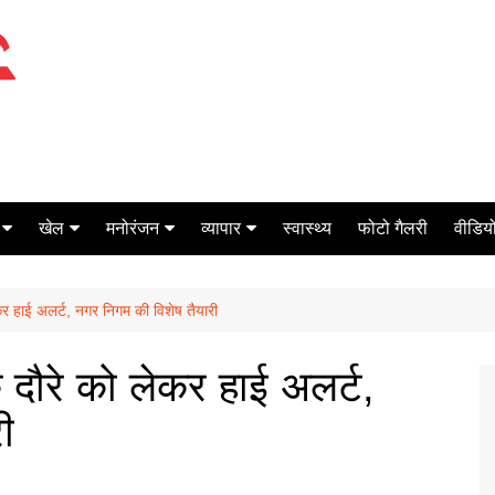
खेल
मनोरंजन
व्यापार
स्वास्थ्य
फोटो गैलरी
वीडियो
क्रिकेट
बॉक्स ऑफिस
शेयर मार्केट
लेकर हाई अलर्ट, नगर निगम की विशेष तैयारी
टेनिस
मिर्च मसाला
ऑटो मोबाइल
फूटबाल
बैंकिंग
के दौरे को लेकर हाई अलर्ट,
ी