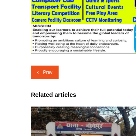
Post
Prev
navigation
Related articles