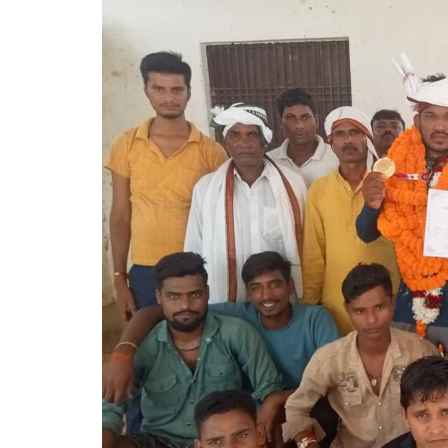
गोरखपुर
लखनऊ
सोनभद्र