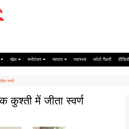
खेल
मनोरंजन
व्यापार
स्वास्थ्य
फोटो गैलरी
वीडियो
क्रिकेट
बॉक्स ऑफिस
शेयर मार्केट
जीता स्वर्ण
टेनिस
मिर्च मसाला
ऑटो मोबाइल
फूटबाल
बैंकिंग
 कुश्ती में जीता स्वर्ण