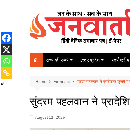
Skip
to
content
राज्य की खबरें
उत्त्तर प्रदेश
अंतर्राष्ट्रीय
बिहार
Varanasi
दरभंगा
पर्यटन
कानपुर
Home
कोलकाता
Varanasi
सुंदरम पहलवान ने प्रादेशिक कुश्ती में 
पटना
अम्बेडकर नगर
चेन्नई
भागलपुर
सुंदरम पहलवान ने प्रादेशिक
आज़मगढ़
नई दिल्ली
ग़ाज़ीपुर
मुम्बई
August 11, 2025
बलिया