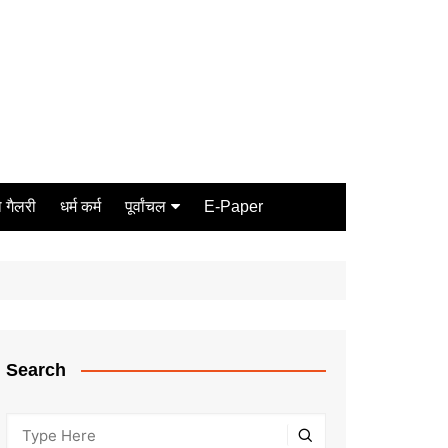
 गैलरी
धर्म कर्म
पूर्वांचल
E-Paper
Varanasi
जौनपुर
गोरखपुर
ग़ाज़ीपुर
Search
मीरजापुर